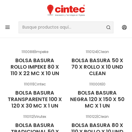
BOLSAS
FILTROS
1110088
|
Impeke
1110124
|
Clean
BOLSA BASURA
BOLSA BASURA 50 X
ROLLO IMPEKE 80 X
70 X ROLLO X 10 UND
110 X 22 MC X 10 UN
CLEAN
1110111
|
Cintec
1110006
|
0
BOLSA BASURA
BOLSA BASURA
TRANSPARENTE 100 X
NEGRA 120 X 150 X 50
120 X 30 MC X 1 UN
MC X 1 UN
1110112
|
Virutex
1110122
|
Clean
BOLSA BASURA
BOLSA BASURA 80 X
TRADICIONAL 50 X
110 X ROLLO X 10 UND