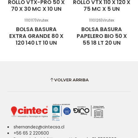
ROLLO VTX-PRO 50 X
ROLLO VTX 110 X 120 X
70 X 30 MC X 10 UN
75 MC X 5 UN
1110117
|
Virutex
1110126
|
Virutex
BOLSA BASURA
BOLSA BASURA
EXTRA GRANDE 80 X
PAPELERO BIO 50 X
120 140 LT 10 UN
55 18 LT 20 UN
VOLVER ARRIBA
shernandez@cintecsa.cl
+56 65 2 220600