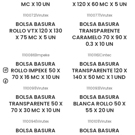
MC X 10 UN
X 120 X 60 MC X 5 UN
1110072
|
Virutex
1110077
|
Virutex
BOLSA BASURA
BOLSA BASURA
ROLLO VTX 120 X 130
TRANSPARENTE
X 75 MC X 5 UN
CARAMELO 70 X 90 X
0.3 X 10 UN
1110086
|
Impeke
1110116
|
Cintec
BOLSA BASURA
BOLSA BASURA
ROLLO IMPEKE 50 X
TRANSPARENTE 120 X
70 X 16 MC X 10 UN
140 X 50 MC X 1 UND
1110091
|
Virutex
1110093
|
Virutex
BOLSA BASURA
BOLSA BASURA
TRANSPARENTE 50 X
BLANCA ROLLO 50 X
70 X 30 MC X 10 UN
55 X 20 UN
1110094
|
Virutex
1110101
|
Virutex
BOLSA BASURA
BOLSA BASURA