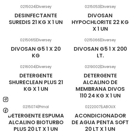
0215024
|
Diversey
0215053
|
Diversey
DESINFECTANTE
DIVOSAN
SUREDIS 21 KG X 1 UN
HYPOCHLORITE 22 KG
X 1 UN
0215065
|
Diversey
0215066
|
Diversey
DIVOSAN G5 1 X 20
DIVOSAN G5 1 X 200
KG
LT.
0216004
|
Diversey
0219002
|
Diversey
DETERGENTE
DETERGENTE
SHURECLEAN PLUS 21
ALCALINO DE
KG X 1 UN
MEMBRANA DIVOS
110 24 KG X 1 UN
0215074
|
Prinal
0222007
|
LABOUX
DETERGENTE ESPUMA
ACONDICIONADOR
ALCALINO BIOTURBO
DE AGUA PENTA SOFT
PLUS 20 LT X 1 UN
20 LT X 1 UN