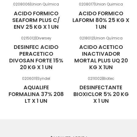
0208006
|
Union Química
0208017
|
Union Quimica
ACIDO FORMICO
ACIDO FORMICO
SEAFORM PLUS C/
LAFORM 80% 25 KG X
ENV 25 KG X 1 UN
1 UN
0215012
|
Diversey
0218012
|
Union Química
DESINFEC ACIDO
ACIDO ACETICO
PERACETICO
INACTIVADOR
DIVOSAN FORTE 15%
MORTAL PLUS UQ 20
20 KG X 1 UN
KG X 1UN
0206011
|
Syndel
0211002
|
Biotec
AQUALIFE
DESINFECTANTE
FORMALINA 37% 208
BIOXICLOR 5% 20 KG
LT X 1 UN
X 1 UN