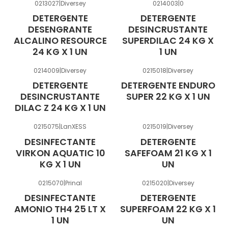
0213027
|
Diversey
0214003
|
0
DETERGENTE
DETERGENTE
DESENGRANTE
DESINCRUSTANTE
ALCALINO RESOURCE
SUPERDILAC 24 KG X
24 KG X 1 UN
1 UN
0214009
|
Diversey
0215018
|
Diversey
DETERGENTE
DETERGENTE ENDURO
DESINCRUSTANTE
SUPER 22 KG X 1 UN
DILAC Z 24 KG X 1 UN
0215075
|
LanXESS
0215019
|
Diversey
DESINFECTANTE
DETERGENTE
VIRKON AQUATIC 10
SAFEFOAM 21 KG X 1
KG X 1 UN
UN
0215070
|
Prinal
0215020
|
Diversey
DESINFECTANTE
DETERGENTE
AMONIO TH4 25 LT X
SUPERFOAM 22 KG X 1
1 UN
UN