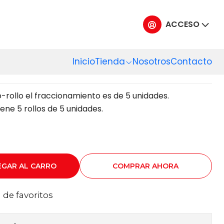
ACCESO
SURA ROLLO VTX 120
5 MC X 5 UN
Inicio
Tienda
Nosotros
Contacto
-rollo el fraccionamiento es de 5 unidades.
ene 5 rollos de 5 unidades.
EGAR AL CARRO
COMPRAR AHORA
a de favoritos