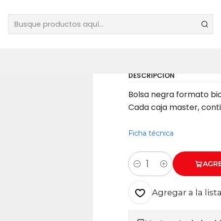
|
BOLSA BA
X 130 X 7
DESCRIPCIÓN
Bolsa negra formato bio
Cada caja master, conti
Ficha técnica
AGR
Cantidad
Agregar a la list