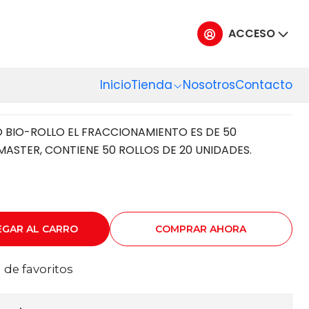
ACCESO
SURA PAPELERO BIO
8 LT 20 UN
Inicio
Tienda
Nosotros
Contacto
BIO-ROLLO EL FRACCIONAMIENTO ES DE 50
ASTER, CONTIENE 50 ROLLOS DE 20 UNIDADES.
EGAR AL CARRO
COMPRAR AHORA
a de favoritos