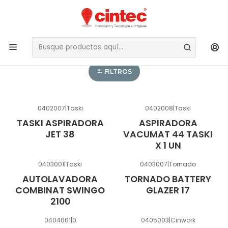
MAQUINAS Y
ACCESORIOS
FILTROS
0402007
|
Taski
0402008
|
Taski
TASKI ASPIRADORA
ASPIRADORA
JET 38
VACUMAT 44 TASKI
X 1 UN
0403001
|
Taski
0403007
|
Tornado
AUTOLAVADORA
TORNADO BATTERY
COMBINAT SWINGO
GLAZER 17
2100
0404001
|
0
0405003
|
Cinwork