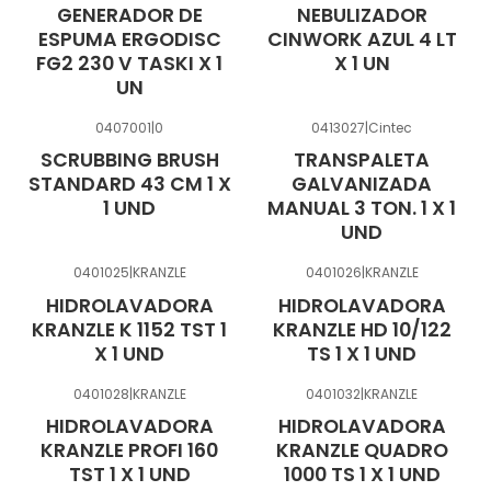
GENERADOR DE
NEBULIZADOR
ESPUMA ERGODISC
CINWORK AZUL 4 LT
FG2 230 V TASKI X 1
X 1 UN
UN
0407001
|
0
0413027
|
Cintec
SCRUBBING BRUSH
TRANSPALETA
STANDARD 43 CM 1 X
GALVANIZADA
1 UND
MANUAL 3 TON. 1 X 1
UND
0401025
|
KRANZLE
0401026
|
KRANZLE
HIDROLAVADORA
HIDROLAVADORA
KRANZLE K 1152 TST 1
KRANZLE HD 10/122
X 1 UND
TS 1 X 1 UND
0401028
|
KRANZLE
0401032
|
KRANZLE
HIDROLAVADORA
HIDROLAVADORA
KRANZLE PROFI 160
KRANZLE QUADRO
TST 1 X 1 UND
1000 TS 1 X 1 UND