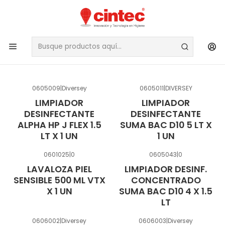
HIGIENE DE COCINA
FILTROS
0605009
|
Diversey
0605011
|
DIVERSEY
LIMPIADOR
LIMPIADOR
DESINFECTANTE
DESINFECTANTE
ALPHA HP J FLEX 1.5
SUMA BAC D10 5 LT X
LT X 1 UN
1 UN
0601025
|
0
0605043
|
0
LAVALOZA PIEL
LIMPIADOR DESINF.
SENSIBLE 500 ML VTX
CONCENTRADO
X 1 UN
SUMA BAC D10 4 X 1.5
LT
0606002
|
Diversey
0606003
|
Diversey