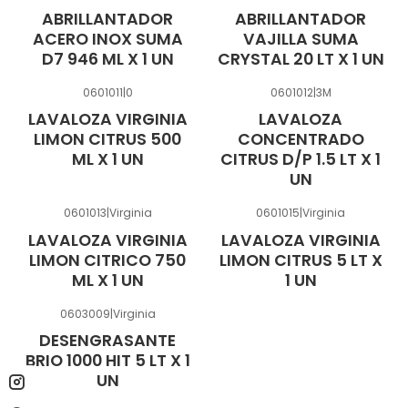
ABRILLANTADOR
ABRILLANTADOR
ACERO INOX SUMA
VAJILLA SUMA
D7 946 ML X 1 UN
CRYSTAL 20 LT X 1 UN
0601011
|
0
0601012
|
3M
LAVALOZA VIRGINIA
LAVALOZA
LIMON CITRUS 500
CONCENTRADO
ML X 1 UN
CITRUS D/P 1.5 LT X 1
UN
0601013
|
Virginia
0601015
|
Virginia
LAVALOZA VIRGINIA
LAVALOZA VIRGINIA
LIMON CITRICO 750
LIMON CITRUS 5 LT X
ML X 1 UN
1 UN
0603009
|
Virginia
DESENGRASANTE
BRIO 1000 HIT 5 LT X 1
UN