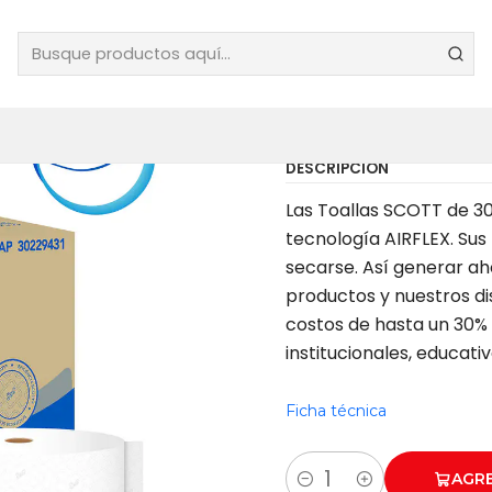
|
TOALLA P
AIRFLEX 3
DESCRIPCIÓN
Las Toallas SCOTT de 30
tecnología AIRFLEX. Sus
secarse. Así generar ah
productos y nuestros d
costos de hasta un 30% I
institucionales, educati
Ficha técnica
AGR
Cantidad