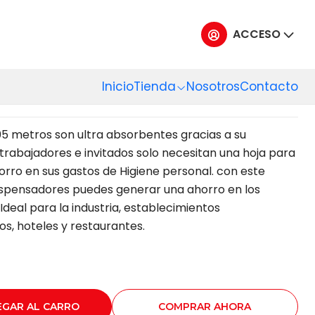
ACCESO
APEL JUMBO SCOTT
05 MT X 6 UN
Inicio
Tienda
Nosotros
Contacto
5 metros son ultra absorbentes gracias a su
 trabajadores e invitados solo necesitan una hoja para
orro en sus gastos de Higiene personal. con este
ispensadores puedes generar una ahorro en los
deal para la industria, establecimientos
vos, hoteles y restaurantes.
EGAR AL CARRO
COMPRAR AHORA