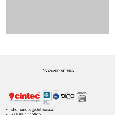
VOLVER ARRIBA
shernandez@cintecsa.cl
+56 65 2 220600