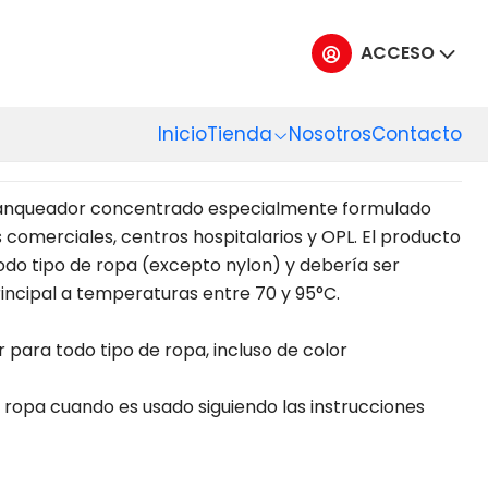
ACCESO
DOR CLAX SONRIL 20
Inicio
Tienda
Nosotros
Contacto
 blanqueador concentrado especialmente formulado
 comerciales, centros hospitalarios y OPL. El producto
do tipo de ropa (excepto nylon) y debería ser
rincipal a temperaturas entre 70 y 95°C.
 para todo tipo de ropa, incluso de color
a ropa cuando es usado siguiendo las instrucciones