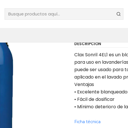
|
BLANQUEA
LT X 1 UN
DESCRIPCIÓN
Clax Sonril 4EL1 es un
para uso en lavanderías
puede ser usado para to
aplicado en el lavado p
Ventajas
• Excelente blanqueador
• Fácil de dosificar
• Mínimo deterioro de l
Ficha técnica