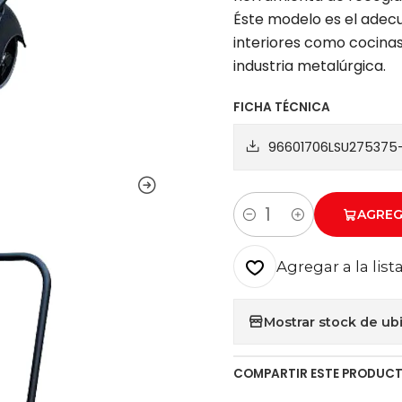
Éste modelo es el adecu
interiores como cocinas 
industria metalúrgica.
FICHA TÉCNICA
96601706LSU275375
AGREG
Cantidad
Agregar a la list
Mostrar stock de ub
COMPARTIR ESTE PRODUC