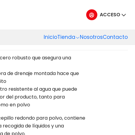
ACCESO
RA LSU275-EU 75L 2
Inicio
Tienda
Nosotros
Contacto
 acero robusto que asegura una
uera de drenaje montada hace que
ito
Filtro resistente al agua que puede
or del producto, tanto para
omo en polvo
 cepillo redondo para polvo, contiene
 recogida de líquidos y una
a de polvo.